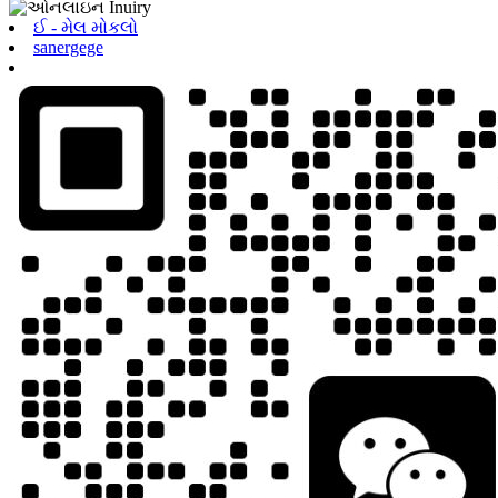
ઈ - મેલ મોકલો
sanergege