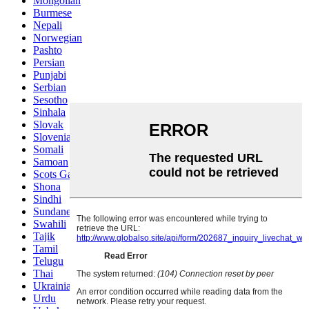
Mongolian
Burmese
Nepali
Norwegian
Pashto
Persian
Punjabi
Serbian
Sesotho
Sinhala
Slovak
Slovenian
Somali
Samoan
Scots Gaelic
Shona
Sindhi
Sundanese
Swahili
Tajik
Tamil
Telugu
Thai
Ukrainian
Urdu