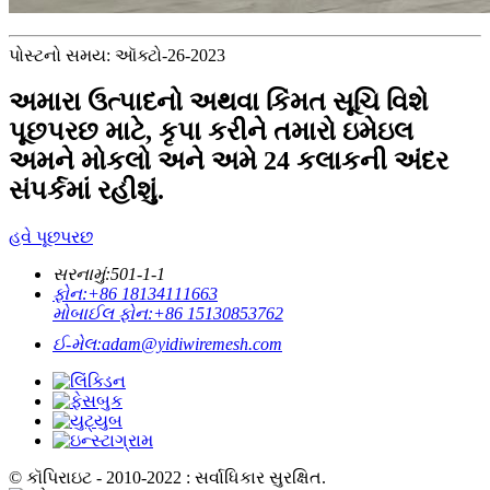
પોસ્ટનો સમય: ઑક્ટો-26-2023
અમારા ઉત્પાદનો અથવા કિંમત સૂચિ વિશે
પૂછપરછ માટે, કૃપા કરીને તમારો ઇમેઇલ
અમને મોકલો અને અમે 24 કલાકની અંદર
સંપર્કમાં રહીશું.
હવે પૂછપરછ
સરનામું:
501-1-1
ફોન:
+86 18134111663
મોબાઈલ ફોન:
+86 15130853762
ઈ-મેલ:
adam@yidiwiremesh.com
© કૉપિરાઇટ - 2010-2022 : સર્વાધિકાર સુરક્ષિત.