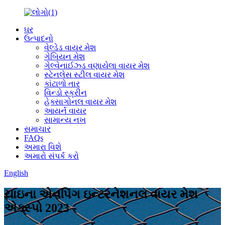
ઘર
ઉત્પાદનો
વેલ્ડેડ વાયર મેશ
ગેબિયન મેશ
ગેલ્વેનાઈઝ્ડ વણાયેલા વાયર મેશ
સ્ટેનલેસ સ્ટીલ વાયર મેશ
કાંટાળો તાર
વિન્ડો સ્ક્રીન
હેક્સાગોનલ વાયર મેશ
આયર્ન વાયર
સામાન્ય નખ
સમાચાર
FAQs
અમારા વિશે
અમારો સંપર્ક કરો
English
ચાઇના એનપિંગ ઇન્ટરનેશનલ વાયર મેશ
એક્સ્પો 2023