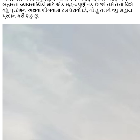
બહારના વ્યાવસાયિકો માટે એક મહત્વપૂર્ણ તક છે.જો તમે તેના વિશે
વધુ પ્રદર્શન અથવા શીખવામાં રસ ધરાવો છો, તો હું તમને વધુ સહાય
પ્રદાન કરી શકું છું.