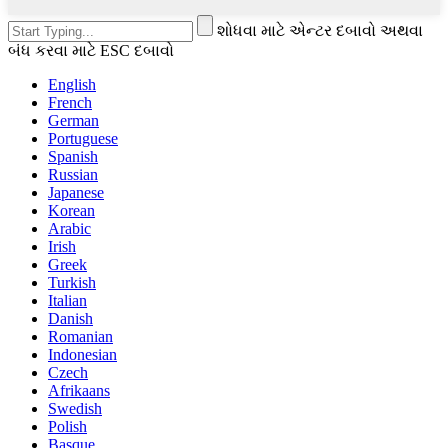
શોધવા માટે એન્ટર દબાવો અથવા
બંધ કરવા માટે ESC દબાવો
English
French
German
Portuguese
Spanish
Russian
Japanese
Korean
Arabic
Irish
Greek
Turkish
Italian
Danish
Romanian
Indonesian
Czech
Afrikaans
Swedish
Polish
Basque