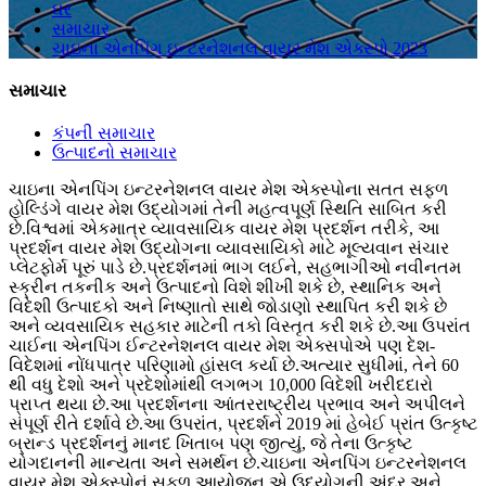
ઘર
સમાચાર
ચાઇના એનપિંગ ઇન્ટરનેશનલ વાયર મેશ એક્સ્પો 2023
સમાચાર
કંપની સમાચાર
ઉત્પાદનો સમાચાર
ચાઇના એનપિંગ ઇન્ટરનેશનલ વાયર મેશ એક્સ્પોના સતત સફળ
હોલ્ડિંગે વાયર મેશ ઉદ્યોગમાં તેની મહત્વપૂર્ણ સ્થિતિ સાબિત કરી
છે.વિશ્વમાં એકમાત્ર વ્યાવસાયિક વાયર મેશ પ્રદર્શન તરીકે, આ
પ્રદર્શન વાયર મેશ ઉદ્યોગના વ્યાવસાયિકો માટે મૂલ્યવાન સંચાર
પ્લેટફોર્મ પૂરું પાડે છે.પ્રદર્શનમાં ભાગ લઈને, સહભાગીઓ નવીનતમ
સ્ક્રીન તકનીક અને ઉત્પાદનો વિશે શીખી શકે છે, સ્થાનિક અને
વિદેશી ઉત્પાદકો અને નિષ્ણાતો સાથે જોડાણો સ્થાપિત કરી શકે છે
અને વ્યવસાયિક સહકાર માટેની તકો વિસ્તૃત કરી શકે છે.આ ઉપરાંત
ચાઈના એનપિંગ ઈન્ટરનેશનલ વાયર મેશ એક્સપોએ પણ દેશ-
વિદેશમાં નોંધપાત્ર પરિણામો હાંસલ કર્યા છે.અત્યાર સુધીમાં, તેને 60
થી વધુ દેશો અને પ્રદેશોમાંથી લગભગ 10,000 વિદેશી ખરીદદારો
પ્રાપ્ત થયા છે.આ પ્રદર્શનના આંતરરાષ્ટ્રીય પ્રભાવ અને અપીલને
સંપૂર્ણ રીતે દર્શાવે છે.આ ઉપરાંત, પ્રદર્શને 2019 માં હેબેઈ પ્રાંત ઉત્કૃષ્ટ
બ્રાન્ડ પ્રદર્શનનું માનદ ખિતાબ પણ જીત્યું, જે તેના ઉત્કૃષ્ટ
યોગદાનની માન્યતા અને સમર્થન છે.ચાઇના એનપિંગ ઇન્ટરનેશનલ
વાયર મેશ એક્સ્પોનું સફળ આયોજન એ ઉદ્યોગની અંદર અને