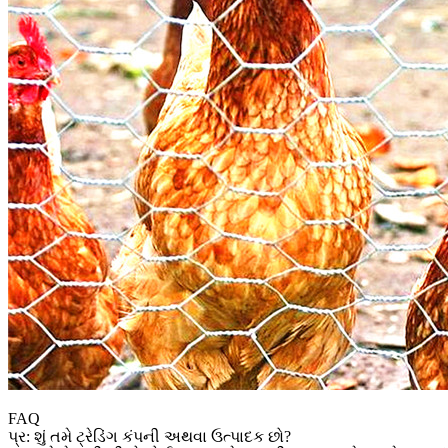
FAQ
પ્ર: શું તમે ટ્રેડિંગ કંપની અથવા ઉત્પાદક છો?