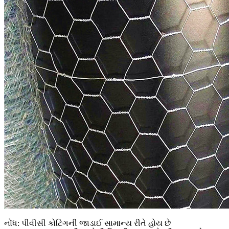
નોંધ: પીવીસી કોટિંગની જાડાઈ સામાન્ય રીતે હોય છે