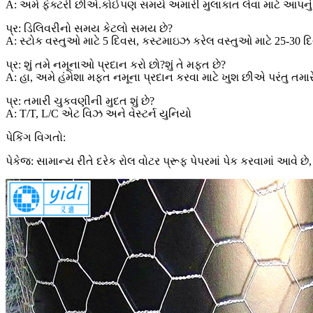
A: અમે ફેક્ટરી છીએ.કોઈપણ સમયે અમારી મુલાકાત લેવા માટે આપનું 
પ્ર: ડિલિવરીનો સમય કેટલો સમય છે?
A: સ્ટોક વસ્તુઓ માટે 5 દિવસ, કસ્ટમાઇઝ કરેલ વસ્તુઓ માટે 25-30 દ
પ્ર: શું તમે નમૂનાઓ પ્રદાન કરો છો?શું તે મફત છે?
A: હા, અમે હંમેશા મફત નમૂના પ્રદાન કરવા માટે ખુશ છીએ પરંતુ તમા
પ્ર: તમારી ચુકવણીની મુદત શું છે?
A: T/T, L/C એટ વિઝ અને વેસ્ટર્ન યુનિયો
પેકિંગ વિગતો:
પેકેજ: સામાન્ય રીતે દરેક રોલ વોટર પ્રૂફ પેપરમાં પેક કરવામાં આવે છે,