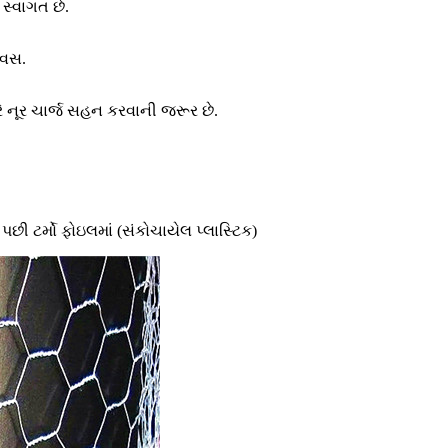
સ્વાગત છે.
િવસ.
રે નૂર ચાર્જ સહન કરવાની જરૂર છે.
 પછી ટર્મો ફોઇલમાં (સંકોચાયેલ પ્લાસ્ટિક)