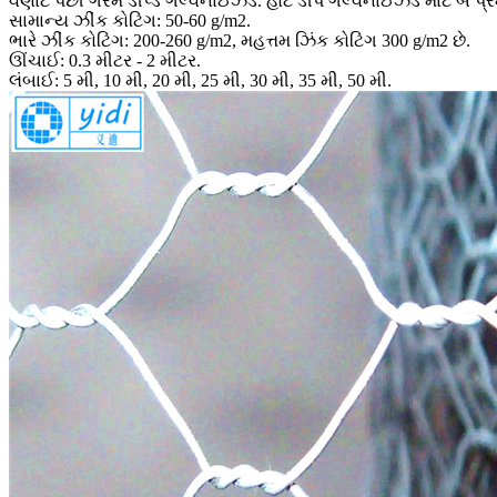
વણાટ પછી ગરમ ડીપ્ડ ગેલ્વેનાઈઝ્ડ. હોટ ડીપ ગેલ્વેનાઈઝ્ડ માટે બે પ્
સામાન્ય ઝીંક કોટિંગ: 50-60 g/m2.
ભારે ઝીંક કોટિંગ: 200-260 g/m2, મહત્તમ ઝિંક કોટિંગ 300 g/m2 છે.
ઊંચાઈ: 0.3 મીટર - 2 મીટર.
લંબાઈ: 5 મી, 10 મી, 20 મી, 25 મી, 30 મી, 35 મી, 50 મી.