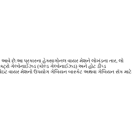
 આવે છે.આ પ્રકારના હેક્સાગોનલ વાયર મેશને લોખંડના તાર, લો
ટ્રો ગેલ્વેનાઈઝ્ડ (કોલ્ડ ગેલ્વેનાઈઝ્ડ) અને હોટ ડીપ્ડ
હેવીવેઇટ વાયર મેશનો ઉપયોગ ગેબિયન બાસ્કેટ અથવા ગેબિયન સૅક માટે