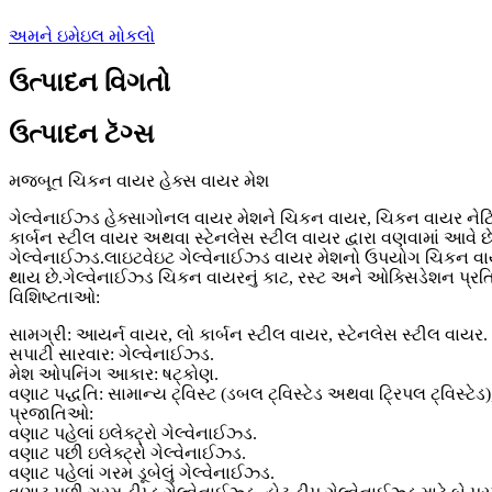
અમને ઇમેઇલ મોકલો
ઉત્પાદન વિગતો
ઉત્પાદન ટૅગ્સ
મજબૂત ચિકન વાયર હેક્સ વાયર મેશ
ગેલ્વેનાઈઝ્ડ હેક્સાગોનલ વાયર મેશને ચિકન વાયર, ચિકન વાયર નેટ
કાર્બન સ્ટીલ વાયર અથવા સ્ટેનલેસ સ્ટીલ વાયર દ્વારા વણવામાં આવે છે,
ગેલ્વેનાઈઝ્ડ.લાઇટવેઇટ ગેલ્વેનાઈઝ્ડ વાયર મેશનો ઉપયોગ ચિકન વાયર
થાય છે.ગેલ્વેનાઈઝ્ડ ચિકન વાયરનું કાટ, રસ્ટ અને ઓક્સિડેશન પ્રતિકારન
વિશિષ્ટતાઓ:
સામગ્રી: આયર્ન વાયર, લો કાર્બન સ્ટીલ વાયર, સ્ટેનલેસ સ્ટીલ વાયર.
સપાટી સારવાર: ગેલ્વેનાઈઝ્ડ.
મેશ ઓપનિંગ આકાર: ષટ્કોણ.
વણાટ પદ્ધતિ: સામાન્ય ટ્વિસ્ટ (ડબલ ટ્વિસ્ટેડ અથવા ટ્રિપલ ટ્વિસ્ટેડ), 
પ્રજાતિઓ:
વણાટ પહેલાં ઇલેક્ટ્રો ગેલ્વેનાઈઝ્ડ.
વણાટ પછી ઇલેક્ટ્રો ગેલ્વેનાઈઝ્ડ.
વણાટ પહેલાં ગરમ ​​ડૂબેલું ગેલ્વેનાઈઝ્ડ.