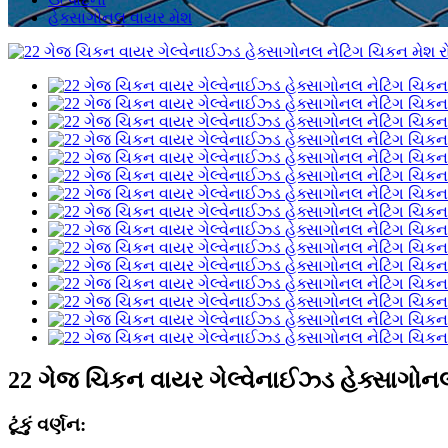
હેક્સાગોનલ વાયર મેશ
22 ગેજ ચિકન વાયર ગેલ્વેનાઈઝ્ડ હેક્સાગોનલ
ટૂંકું વર્ણન: