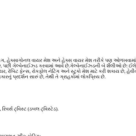
િંગ, હેક્સાગોનલ વાયર મેશ અને હેક્સ વાયર મેશ તરીકે પણ ઓળખવામાં
 પછી ગેલ્વેનાઈઝ્ડ કરવામાં આવે છે.ગેલ્વેનાઈઝ્ડની બે શૈલીઓ છે: ઈલેક્
, રેબિટ ફેન્સ, રોકફોલ નેટિંગ અને સ્ટુકો મેશ માટે કરી શકાય છે, 
ું પ્રદર્શન સારું છે, તેથી તે ગ્રાહકોમાં લોકપ્રિય છે.
રિવર્સ ટ્વિસ્ટ (ડબલ ટ્વિસ્ટેડ).