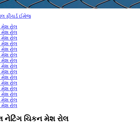
 નેટિંગ ચિકન મેશ રોલ