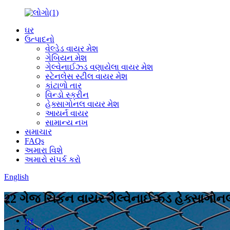
ઘર
ઉત્પાદનો
વેલ્ડેડ વાયર મેશ
ગેબિયન મેશ
ગેલ્વેનાઈઝ્ડ વણાયેલા વાયર મેશ
સ્ટેનલેસ સ્ટીલ વાયર મેશ
કાંટાળો તાર
વિન્ડો સ્ક્રીન
હેક્સાગોનલ વાયર મેશ
આયર્ન વાયર
સામાન્ય નખ
સમાચાર
FAQs
અમારા વિશે
અમારો સંપર્ક કરો
English
22 ગેજ ચિકન વાયર ગેલ્વેનાઈઝ્ડ હેક્સાગોનલ
ઘર
ઉત્પાદનો