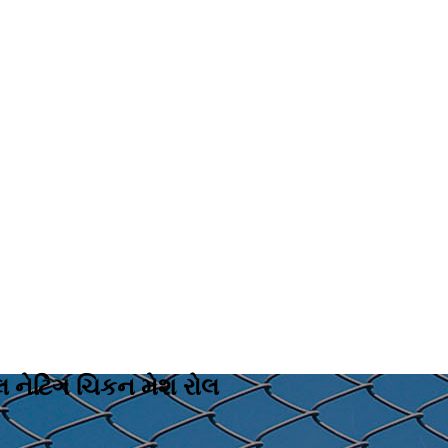
 નેટિંગ ચિકન મેશ રોલ