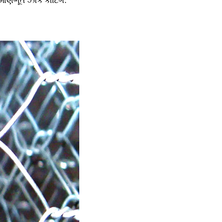
રમાણભૂત ઝીંક કોટિંગ: